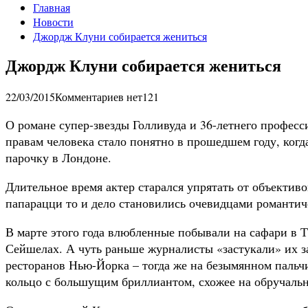
Главная
Новости
Джордж Клуни собирается жениться
Джордж Клуни собирается жениться
22/03/2015
Комментариев нет
121
О романе супер-звезды Голливуда и 36-летнего профес
правам человека стало понятно в прошедшем году, ког
парочку в Лондоне.
Длительное время актер старался упрятать от объектив
папарацци то и дело становились очевидцами романти
В марте этого года влюбленные побывали на сафари в Т
Сейшелах. А чуть раньше журналисты «застукали» их з
ресторанов Нью-Йорка – тогда же на безымянном пальч
кольцо с большущим бриллиантом, схожее на обручальн