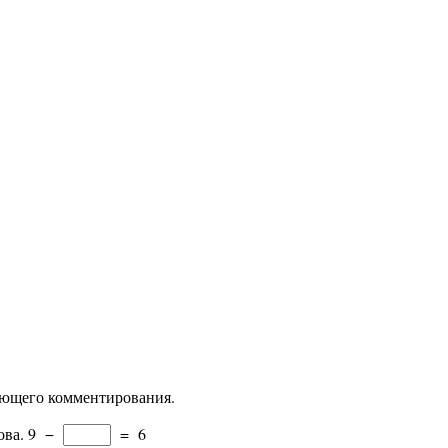
дующего комментирования.
ова.
9
−
=
6