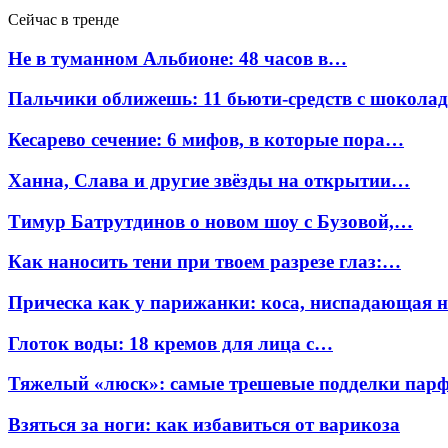
Сейчас в тренде
Не в туманном Альбионе: 48 часов в…
Пальчики оближешь: 11 бьюти-средств с шокола
Кесарево сечение: 6 мифов, в которые пора…
Ханна, Слава и другие звёзды на открытии…
Тимур Батрутдинов о новом шоу с Бузовой,…
Как наносить тени при твоем разрезе глаз:…
Прическа как у парижанки: коса, ниспадающая 
Глоток воды: 18 кремов для лица с…
Тяжелый «люск»: самые трешевые подделки па
Взяться за ноги: как избавиться от варикоза