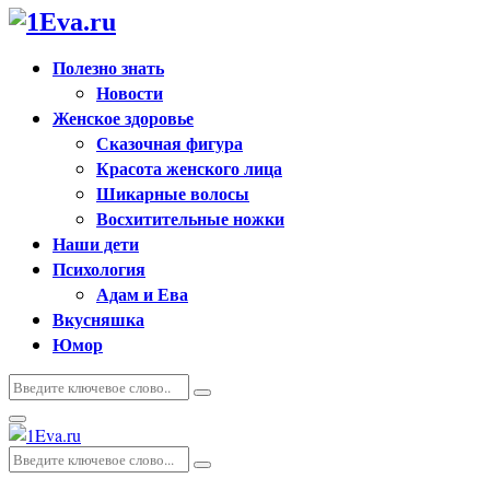
Полезно знать
Новости
Женское здоровье
Сказочная фигура
Красота женского лица
Шикарные волосы
Восхитительные ножки
Наши дети
Психология
Адам и Ева
Вкусняшка
Юмор
Искать:
Поиск
Основное
меню
Искать:
Поиск