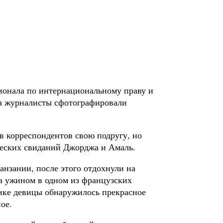
сионала по интернациональному праву и
да журналисты сфотографировали
ов корреспондентов свою подругу, но
ческих свиданий Джорджа и Амаль.
анзании, после этого отдохнули на
а ужином в одном из французских
ике девицы обнаружилось прекрасное
ое.