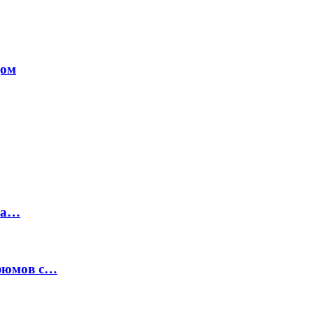
дом
на…
рфюмов с…