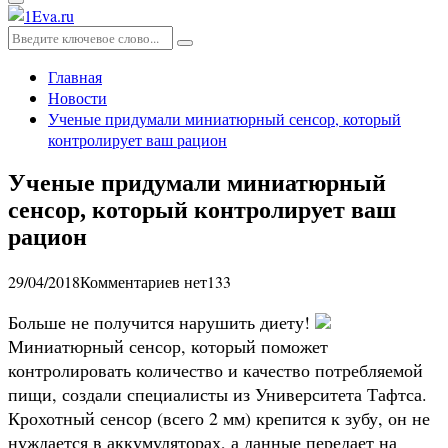
Основное
меню
Искать:
Поиск
Главная
Новости
Ученые придумали миниатюрный сенсор, который
контролирует ваш рацион
Ученые придумали миниатюрный
сенсор, который контролирует ваш
рацион
29/04/2018
Комментариев нет
133
Больше не получится нарушить диету!
Миниатюрный сенсор, который поможет
контролировать количество и качество потребляемой
пищи, создали специалисты из Университета Тафтса.
Крохотный сенсор (всего 2 мм) крепится к зубу, он не
нуждается в аккумуляторах, а данные передает на