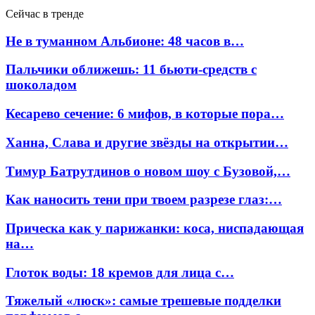
Сейчас в тренде
Не в туманном Альбионе: 48 часов в…
Пальчики оближешь: 11 бьюти-средств с
шоколадом
Кесарево сечение: 6 мифов, в которые пора…
Ханна, Слава и другие звёзды на открытии…
Тимур Батрутдинов о новом шоу с Бузовой,…
Как наносить тени при твоем разрезе глаз:…
Прическа как у парижанки: коса, ниспадающая
на…
Глоток воды: 18 кремов для лица с…
Тяжелый «люск»: самые трешевые подделки