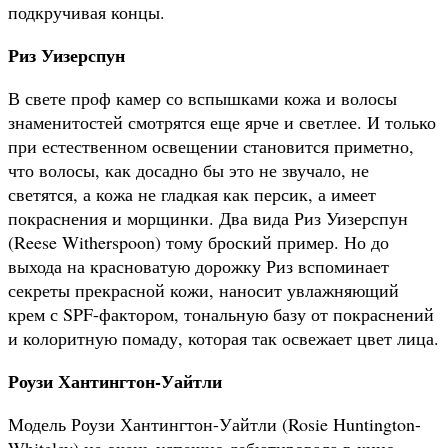
подкручивая концы.
Риз Уизерспун
В свете проф камер со вспышками кожа и волосы
знаменитостей смотрятся еще ярче и светлее. И только
при естественном освещении становится приметно,
что волосы, как досадно бы это не звучало, не
светятся, а кожа не гладкая как персик, а имеет
покраснения и морщинки. Два вида Риз Уизерспун
(Reese Witherspoon) тому броский пример. Но до
выхода на красноватую дорожку Риз вспоминает
секреты прекрасной кожи, наносит увлажняющий
крем с SPF-фактором, тональную базу от покраснений
и колоритную помаду, которая так освежает цвет лица.
Роузи Хантингтон-Уайтли
Модель Роузи Хантингтон-Уайтли (Rosie Huntington-
Whiteley) не очень успешно дебютировала в кино,