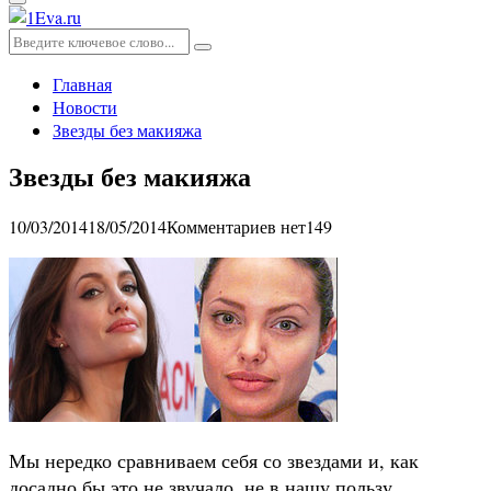
Основное
меню
Искать:
Поиск
Главная
Новости
Звезды без макияжа
Звезды без макияжа
10/03/2014
18/05/2014
Комментариев нет
149
Мы нередко сравниваем себя со звездами и, как
досадно бы это не звучало, не в нашу пользу.