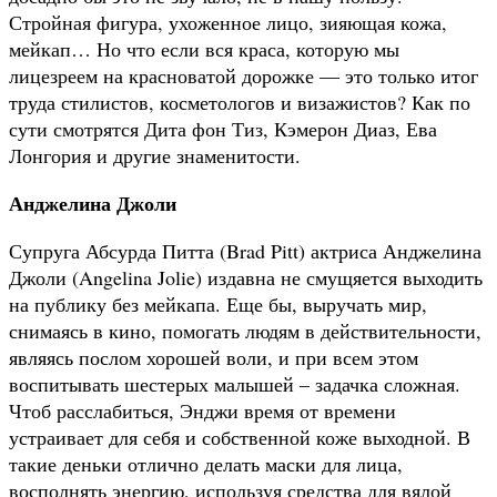
Стройная фигура, ухоженное лицо, зияющая кожа,
мейкап… Но что если вся краса, которую мы
лицезреем на красноватой дорожке — это только итог
труда стилистов, косметологов и визажистов? Как по
сути смотрятся Дита фон Тиз, Кэмерон Диаз, Ева
Лонгория и другие знаменитости.
Анджелина Джоли
Супруга Абсурда Питта (Brad Pitt) актриса Анджелина
Джоли (Angelina Jolie) издавна не смущяется выходить
на публику без мейкапа. Еще бы, выручать мир,
снимаясь в кино, помогать людям в действительности,
являясь послом хорошей воли, и при всем этом
воспитывать шестерых малышей – задачка сложная.
Чтоб расслабиться, Энджи время от времени
устраивает для себя и собственной коже выходной. В
такие деньки отлично делать маски для лица,
восполнять энергию, используя средства для вялой