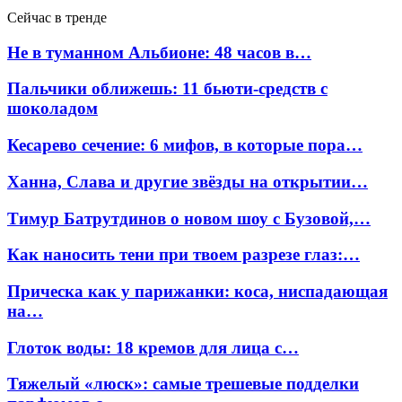
Сейчас в тренде
Не в туманном Альбионе: 48 часов в…
Пальчики оближешь: 11 бьюти-средств с
шоколадом
Кесарево сечение: 6 мифов, в которые пора…
Ханна, Слава и другие звёзды на открытии…
Тимур Батрутдинов о новом шоу с Бузовой,…
Как наносить тени при твоем разрезе глаз:…
Прическа как у парижанки: коса, ниспадающая
на…
Глоток воды: 18 кремов для лица с…
Тяжелый «люск»: самые трешевые подделки