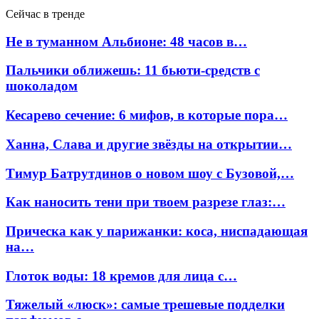
Сейчас в тренде
Не в туманном Альбионе: 48 часов в…
Пальчики оближешь: 11 бьюти-средств с
шоколадом
Кесарево сечение: 6 мифов, в которые пора…
Ханна, Слава и другие звёзды на открытии…
Тимур Батрутдинов о новом шоу с Бузовой,…
Как наносить тени при твоем разрезе глаз:…
Прическа как у парижанки: коса, ниспадающая
на…
Глоток воды: 18 кремов для лица с…
Тяжелый «люск»: самые трешевые подделки