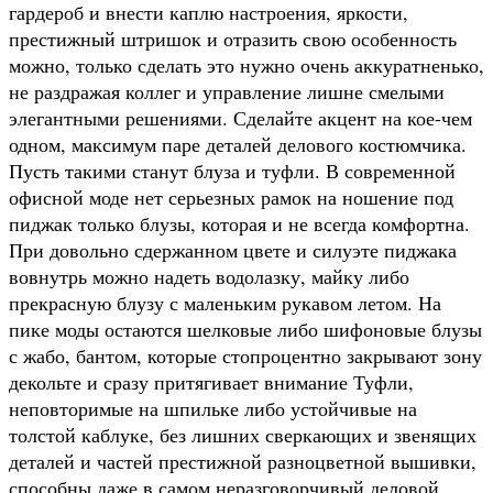
гардероб и внести каплю настроения, яркости,
престижный штришок и отразить свою особенность
можно, только сделать это нужно очень аккуратненько,
не раздражая коллег и управление лишне смелыми
элегантными решениями. Сделайте акцент на кое-чем
одном, максимум паре деталей делового костюмчика.
Пусть такими станут блуза и туфли. В современной
офисной моде нет серьезных рамок на ношение под
пиджак только блузы, которая и не всегда комфортна.
При довольно сдержанном цвете и силуэте пиджака
вовнутрь можно надеть водолазку, майку либо
прекрасную блузу с маленьким рукавом летом. На
пике моды остаются шелковые либо шифоновые блузы
с жабо, бантом, которые стопроцентно закрывают зону
декольте и сразу притягивает внимание Туфли,
неповторимые на шпильке либо устойчивые на
толстой каблуке, без лишних сверкающих и звенящих
деталей и частей престижной разноцветной вышивки,
способны даже в самом неразговорчивый деловой