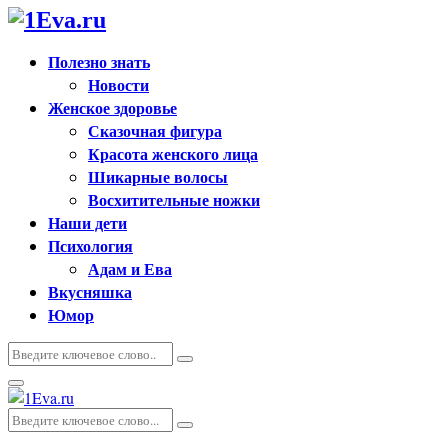
Полезно знать
Новости
Женское здоровье
Сказочная фигура
Красота женского лица
Шикарные волосы
Восхитительные ножки
Наши дети
Психология
Адам и Ева
Вкусняшка
Юмор
Искать:
Поиск
Основное
меню
Искать:
Поиск