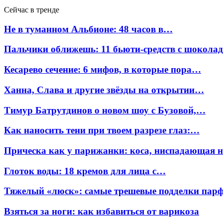
Сейчас в тренде
Не в туманном Альбионе: 48 часов в…
Пальчики оближешь: 11 бьюти-средств с шокола
Кесарево сечение: 6 мифов, в которые пора…
Ханна, Слава и другие звёзды на открытии…
Тимур Батрутдинов о новом шоу с Бузовой,…
Как наносить тени при твоем разрезе глаз:…
Прическа как у парижанки: коса, ниспадающая 
Глоток воды: 18 кремов для лица с…
Тяжелый «люск»: самые трешевые подделки па
Взяться за ноги: как избавиться от варикоза