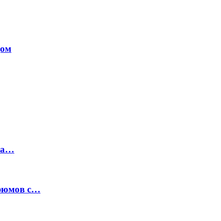
дом
на…
рфюмов с…