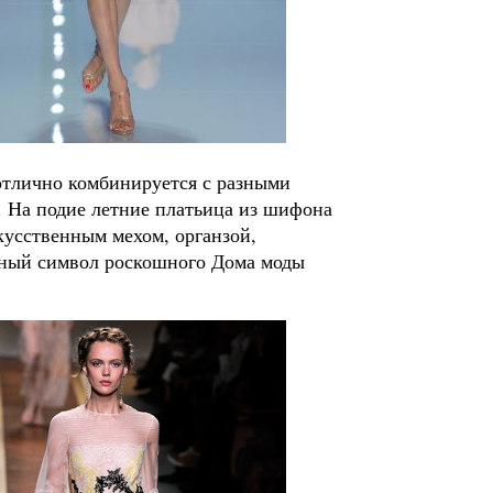
отлично комбинируется с разными
ь. На подие летние платьица из шифона
скусственным мехом, органзой,
ный символ роскошного Дома моды