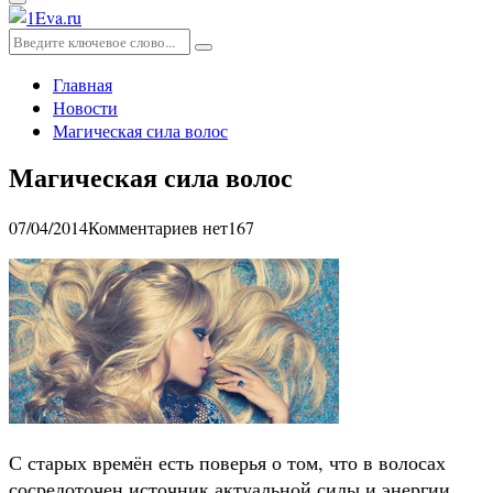
Основное
меню
Искать:
Поиск
Главная
Новости
Магическая сила волос
Магическая сила волос
07/04/2014
Комментариев нет
167
С старых времён есть поверья о том, что в волосах
сосредоточен источник актуальной силы и энергии