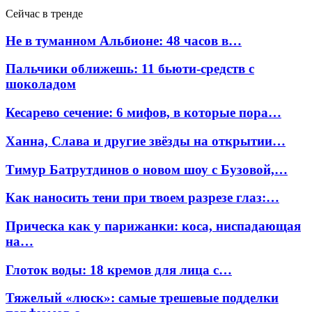
Сейчас в тренде
Не в туманном Альбионе: 48 часов в…
Пальчики оближешь: 11 бьюти-средств с
шоколадом
Кесарево сечение: 6 мифов, в которые пора…
Ханна, Слава и другие звёзды на открытии…
Тимур Батрутдинов о новом шоу с Бузовой,…
Как наносить тени при твоем разрезе глаз:…
Прическа как у парижанки: коса, ниспадающая
на…
Глоток воды: 18 кремов для лица с…
Тяжелый «люск»: самые трешевые подделки