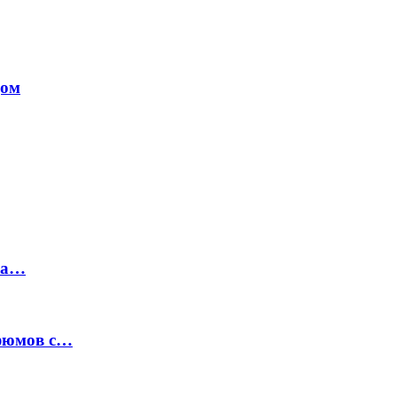
дом
на…
рфюмов с…