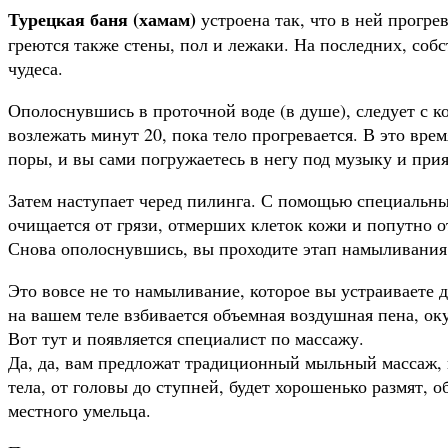
Турецкая баня (хамам)
устроена так, что в ней прогре
греются также стены, пол и лежаки. На последних, соб
чудеса.
Ополоснувшись в проточной воде (в душе), следует с к
возлежать минут 20, пока тело прогревается. В это вр
поры, и вы сами погружаетесь в негу под музыку и при
Затем наступает черед пилинга. С помощью специальны
очищается от грязи, отмерших клеток кожи и попутно о
Снова ополоснувшись, вы проходите этап намыливания
Это вовсе не то намыливание, которое вы устраиваете д
на вашем теле взбивается объемная воздушная пена, ок
Вот тут и появляется специалист по массажу.
Да, да, вам предложат традиционный мыльный массаж, 
тела, от головы до ступней, будет хорошенько размят, 
местного умельца.