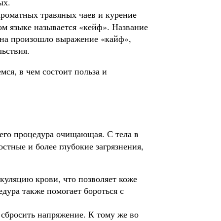
ых.
ароматных травяных чаев и курение
ом языке называется «кейф». Название
мина произошло выражение «кайф»,
льствия.
мся, в чем состоит польза и
всего процедура очищающая. С тела в
остные и более глубокие загрязнения,
уляцию крови, что позволяет коже
едура также помогает бороться с
 сбросить напряжение. К тому же во