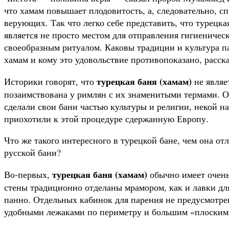
что хамам повышает плодовитость, а, следовательно, с
верующих. Так что легко себе представить, что турецка
является не просто местом для отправления гигиеничес
своеобразным ритуалом. Каковы традиции и культура па
хамам и кому это удовольствие противопоказано, расск
турецкая баня (хамам)
Историки говорят, что
не являе
позаимствована у римлян с их знаменитыми термами. О
сделали свои бани частью культуры и религии, некой 
приохотили к этой процедуре сдержанную Европу.
Что же такого интересного в турецкой бане, чем она от
русской бани?
турецкая баня (хамам)
Во-первых,
обычно имеет очен
стены традиционно отделаны мрамором, как и лавки дл
панно. Отдельных кабинок для парения не предусмотрен
удобными лежаками по периметру и большим «плоским 