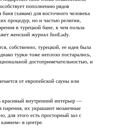
пособствует пополнению рядов
я баня (хамам) для восточного человека
ких процедур, но и частью религии,
рения в турецкой бане, в чем польза
ажет женский журнал JustLady.
тся, собственно, турецкой, ее идея была
днако турки тоже неплохо постарались,
национальной достопримечательностью, и
личается от европейской сауны или
ь красивый внутренний интерьер —
я парения, их украшают мозаичные
о, для этого есть просторный зал с
камнем» в центре.