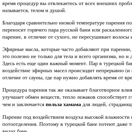
время процедур вы отвлекаетесь от всех внешних пробл
называется, телом и душой.
Благодаря сравнительно низкой температуре парения пол
переносит горячего пара русской бани или раскаленног
парение, в отличие от сухого, не пересушивает волосы 
Эфирные масла, которые часто добавляют при парении,
это полезно не только для тела и всего организма, но и
Здесь есть еще один важный момент. Пар в турецкой ба
воздействие эфирных масел происходит непрерывно (и в
отличие от сауны, где пар нужно добавлять время от вр
Процедура парения так же оказывает благотворное вли
улучшает обмен веществ, тепло лежаков способствует г
польза хамама
чем и заключается
для людей, страдающ
Парение под воздействием воздуха высокой влажности 
потоотделения. Поэтому в турецкой бане потеют даже те
видах бань.