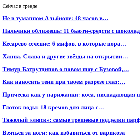
Сейчас в тренде
Не в туманном Альбионе: 48 часов в…
Пальчики оближешь: 11 бьюти-средств с шокола
Кесарево сечение: 6 мифов, в которые пора…
Ханна, Слава и другие звёзды на открытии…
Тимур Батрутдинов о новом шоу с Бузовой,…
Как наносить тени при твоем разрезе глаз:…
Прическа как у парижанки: коса, ниспадающая 
Глоток воды: 18 кремов для лица с…
Тяжелый «люск»: самые трешевые подделки па
Взяться за ноги: как избавиться от варикоза