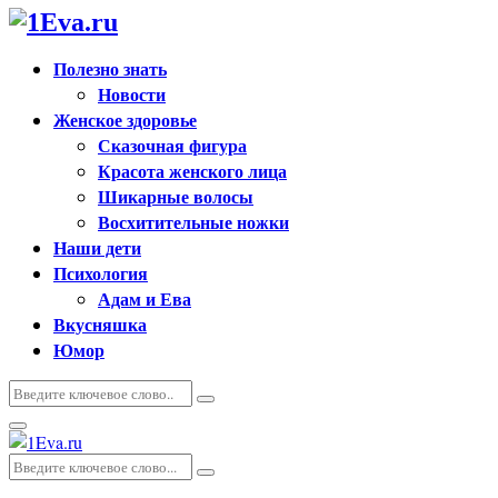
Полезно знать
Новости
Женское здоровье
Сказочная фигура
Красота женского лица
Шикарные волосы
Восхитительные ножки
Наши дети
Психология
Адам и Ева
Вкусняшка
Юмор
Искать:
Поиск
Основное
меню
Искать:
Поиск