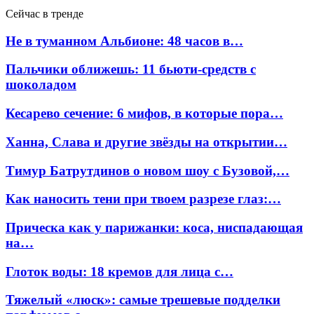
Сейчас в тренде
Не в туманном Альбионе: 48 часов в…
Пальчики оближешь: 11 бьюти-средств с
шоколадом
Кесарево сечение: 6 мифов, в которые пора…
Ханна, Слава и другие звёзды на открытии…
Тимур Батрутдинов о новом шоу с Бузовой,…
Как наносить тени при твоем разрезе глаз:…
Прическа как у парижанки: коса, ниспадающая
на…
Глоток воды: 18 кремов для лица с…
Тяжелый «люск»: самые трешевые подделки