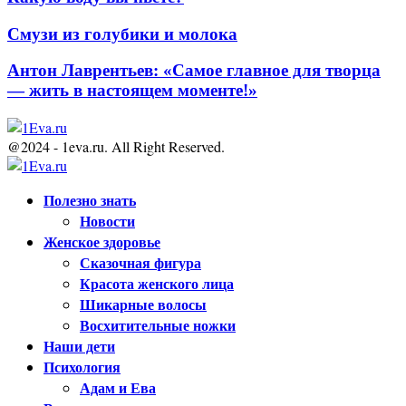
Смузи из голубики и молока
Антон Лаврентьев: «Самое главное для творца
— жить в настоящем моменте!»
@2024 - 1eva.ru. All Right Reserved.
Facebook
Twitter
Youtube
Полезно знать
Новости
Женское здоровье
Сказочная фигура
Красота женского лица
Шикарные волосы
Восхитительные ножки
Наши дети
Психология
Адам и Ева